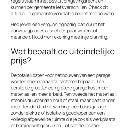
regels staan in het Besluit omgevingsrecht en
kunnen per gemeente iets verschillen. Check dit
altijd bij je gemeente voordat je begint met bouwen.
Heb je wel een vergunning nodig, dan duurt het
aanvraagproces al snel een paar weken tot
maanden. Houd hier rekening mee in je planning.
Wat bepaalt de uiteindelijke
prijs?
De totale kosten voor het bouwen van een garage
worden door een aantal factoren bepaald. Ten
eerste de grootte: een grotere garage kost meer
materiaal en meer arbeid. Ten tweede het materiaal:
steen is duurder dan hout of staal, maar gaat langer
mee. Ten derde de afwerking: een basis garage
zonder elektra of isolatie is goedkoper dan een
volledig afgewerkte ruimte die je ook als werkplaats
of berging wilt gebruiken. Tot slot de locatie: