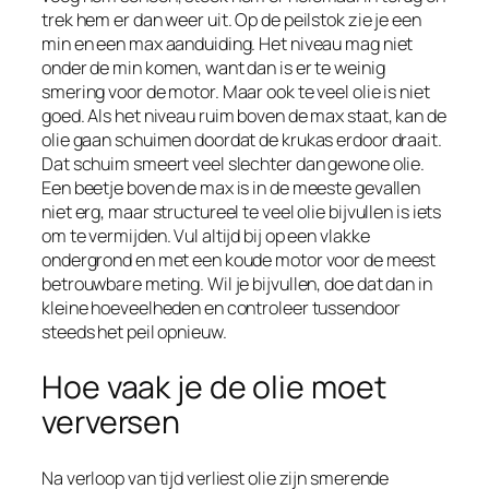
trek hem er dan weer uit. Op de peilstok zie je een
min en een max aanduiding. Het niveau mag niet
onder de min komen, want dan is er te weinig
smering voor de motor. Maar ook te veel olie is niet
goed. Als het niveau ruim boven de max staat, kan de
olie gaan schuimen doordat de krukas erdoor draait.
Dat schuim smeert veel slechter dan gewone olie.
Een beetje boven de max is in de meeste gevallen
niet erg, maar structureel te veel olie bijvullen is iets
om te vermijden. Vul altijd bij op een vlakke
ondergrond en met een koude motor voor de meest
betrouwbare meting. Wil je bijvullen, doe dat dan in
kleine hoeveelheden en controleer tussendoor
steeds het peil opnieuw.
Hoe vaak je de olie moet
verversen
Na verloop van tijd verliest olie zijn smerende