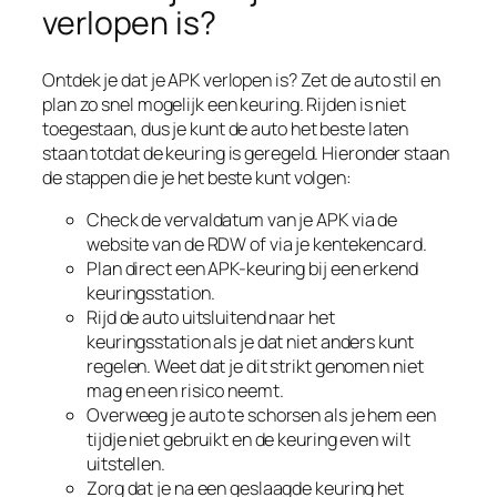
verlopen is?
Ontdek je dat je APK verlopen is? Zet de auto stil en
plan zo snel mogelijk een keuring. Rijden is niet
toegestaan, dus je kunt de auto het beste laten
staan totdat de keuring is geregeld. Hieronder staan
de stappen die je het beste kunt volgen:
Check de vervaldatum van je APK via de
website van de RDW of via je kentekencard.
Plan direct een APK-keuring bij een erkend
keuringsstation.
Rijd de auto uitsluitend naar het
keuringsstation als je dat niet anders kunt
regelen. Weet dat je dit strikt genomen niet
mag en een risico neemt.
Overweeg je auto te schorsen als je hem een
tijdje niet gebruikt en de keuring even wilt
uitstellen.
Zorg dat je na een geslaagde keuring het