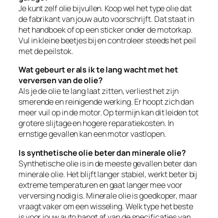
Je kunt zelf olie bijvullen. Koop wel het type olie dat
de fabrikant van jouw auto voorschrijft. Dat staat in
het handboek of op een sticker onder de motorkap.
Vul in kleine beetjes bij en controleer steeds het peil
met de peilstok.
Wat gebeurt er als ik te lang wacht met het
verversen van de olie?
Als je de olie te lang laat zitten, verliest het zijn
smerende en reinigende werking. Er hoopt zich dan
meer vuil op in de motor. Op termijn kan dit leiden tot
grotere slijtage en hogere reparatiekosten. In
ernstige gevallen kan een motor vastlopen.
Is synthetische olie beter dan minerale olie?
Synthetische olie is in de meeste gevallen beter dan
minerale olie. Het blijft langer stabiel, werkt beter bij
extreme temperaturen en gaat langer mee voor
verversing nodig is. Minerale olie is goedkoper, maar
vraagt vaker om een wisseling. Welk type het beste
is voor jouw auto hangt af van de specificaties van