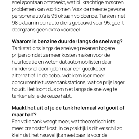
snel spontaan ontsteekt, wat bij krachtige motoren
problemen kan voorkomen. Voor de meeste gewone
personenauto’s is 95 oktaan voldoende. Tanken met
98 oktaan in een auto die is gebouwd voor 95, geeft
doorgaans geen extra voordeel.
Waarom is benzine duurder langs de snelweg?
Tankstations langs de snelweg rekenen hogere
prijzen omdat ze meer kosten maken voor de
huurlocatie en weten dat automobilisten daar
minder snel doorrijden naar een goedkoper
alternatief. In de bebouwde kom is er meer
concurrentie tussen tankstations, wat de prijs lager
houdt. Het loont dus om niet langs de snelweg te
tanken als je de keuze hebt.
Maakt het uit of je de tank helemaal vol gooit of
maar half?
Een volle tank weegt meer, wat theoretisch iets
meer brandstof kost. In de praktijk is dit verschil zo
klein dat het nauwelijks meetbaar is voor de