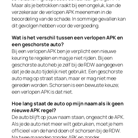
Maar als je betrokken raakt bij een ongeluk, kan de
verzekeraar de verlopen APK meenemen in de
beoordeling van de schade. In sommige gevallen kan
dit gevolgen hebben voor de vergoeding.
Wat is het verschil tussen een verlopen APK en
een geschorste auto?
Bij een verlopen APK ben je verplicht een nieuwe
keuring te regelen en mag je niet rijden. Bij een
geschorste auto heb je zelf bij de RDW aangegeven
dat je de auto tijdelijk niet gebruikt. Een geschorste
auto mag op straat staan, maar er mag niet mee
gereden worden. Schorsen is een bewuste keuze;
een verlopen APK is dat niet.
Hoe lang staat de auto op mijn naam als ik geen
nieuwe APK regel?
De auto blijft op jouw naam staan, ongeacht de APK.
Als je de auto niet meer wilt gebruiken, moet je hem
officieel van de hand doen of schorsen bij de RDW.
Na twee maanden zonder APK en zonder