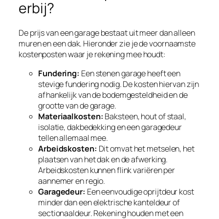
erbij?
De prijs van een garage bestaat uit meer dan alleen
muren en een dak. Hieronder zie je de voornaamste
kostenposten waar je rekening mee houdt:
Fundering:
Een stenen garage heeft een
stevige fundering nodig. De kosten hiervan zijn
afhankelijk van de bodemgesteldheid en de
grootte van de garage.
Materiaalkosten:
Baksteen, hout of staal,
isolatie, dakbedekking en een garagedeur
tellen allemaal mee.
Arbeidskosten:
Dit omvat het metselen, het
plaatsen van het dak en de afwerking.
Arbeidskosten kunnen flink variëren per
aannemer en regio.
Garagedeur:
Een eenvoudige oprijtdeur kost
minder dan een elektrische kanteldeur of
sectionaaldeur. Rekening houden met een