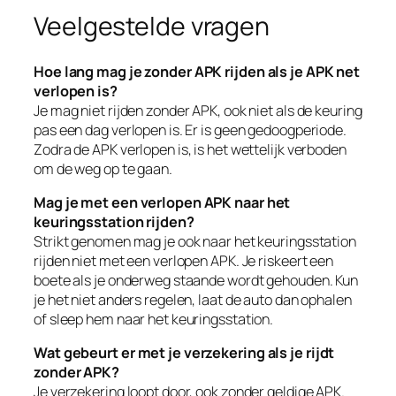
Veelgestelde vragen
Hoe lang mag je zonder APK rijden als je APK net
verlopen is?
Je mag niet rijden zonder APK, ook niet als de keuring
pas een dag verlopen is. Er is geen gedoogperiode.
Zodra de APK verlopen is, is het wettelijk verboden
om de weg op te gaan.
Mag je met een verlopen APK naar het
keuringsstation rijden?
Strikt genomen mag je ook naar het keuringsstation
rijden niet met een verlopen APK. Je riskeert een
boete als je onderweg staande wordt gehouden. Kun
je het niet anders regelen, laat de auto dan ophalen
of sleep hem naar het keuringsstation.
Wat gebeurt er met je verzekering als je rijdt
zonder APK?
Je verzekering loopt door, ook zonder geldige APK.