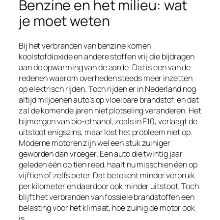
Benzine en het milieu: wat
je moet weten
Bij het verbranden van benzine komen
koolstofdioxide en andere stoffen vrij die bijdragen
aan de opwarming van de aarde. Dat is een van de
redenen waarom overheden steeds meer inzetten
op elektrisch rijden. Toch rijden er in Nederland nog
altijd miljoenen auto’s op vloeibare brandstof, en dat
zal de komende jaren niet plotseling veranderen. Het
bijmengen van bio-ethanol, zoals in E10, verlaagt de
uitstoot enigszins, maar lost het probleem niet op.
Moderne motoren zijn wel een stuk zuiniger
geworden dan vroeger. Een auto die twintig jaar
geleden één op tien reed, haalt nu misschien één op
vijftien of zelfs beter. Dat betekent minder verbruik
per kilometer en daardoor ook minder uitstoot. Toch
blijft het verbranden van fossiele brandstoffen een
belasting voor het klimaat, hoe zuinig de motor ook
is.