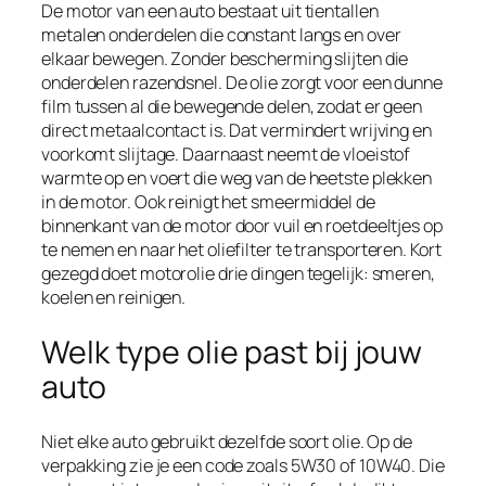
De motor van een auto bestaat uit tientallen
metalen onderdelen die constant langs en over
elkaar bewegen. Zonder bescherming slijten die
onderdelen razendsnel. De olie zorgt voor een dunne
film tussen al die bewegende delen, zodat er geen
direct metaalcontact is. Dat vermindert wrijving en
voorkomt slijtage. Daarnaast neemt de vloeistof
warmte op en voert die weg van de heetste plekken
in de motor. Ook reinigt het smeermiddel de
binnenkant van de motor door vuil en roetdeeltjes op
te nemen en naar het oliefilter te transporteren. Kort
gezegd doet motorolie drie dingen tegelijk: smeren,
koelen en reinigen.
Welk type olie past bij jouw
auto
Niet elke auto gebruikt dezelfde soort olie. Op de
verpakking zie je een code zoals 5W30 of 10W40. Die