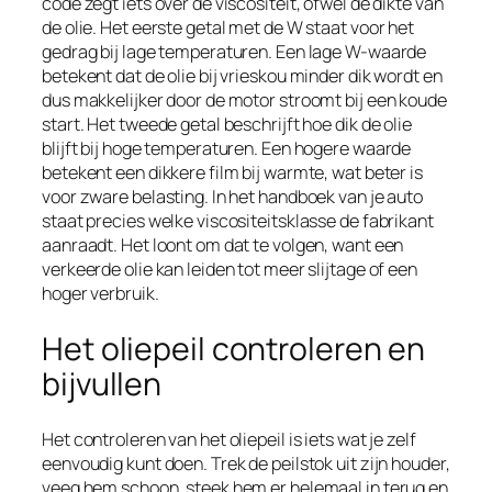
code zegt iets over de viscositeit, ofwel de dikte van
de olie. Het eerste getal met de W staat voor het
gedrag bij lage temperaturen. Een lage W-waarde
betekent dat de olie bij vrieskou minder dik wordt en
dus makkelijker door de motor stroomt bij een koude
start. Het tweede getal beschrijft hoe dik de olie
blijft bij hoge temperaturen. Een hogere waarde
betekent een dikkere film bij warmte, wat beter is
voor zware belasting. In het handboek van je auto
staat precies welke viscositeitsklasse de fabrikant
aanraadt. Het loont om dat te volgen, want een
verkeerde olie kan leiden tot meer slijtage of een
hoger verbruik.
Het oliepeil controleren en
bijvullen
Het controleren van het oliepeil is iets wat je zelf
eenvoudig kunt doen. Trek de peilstok uit zijn houder,
veeg hem schoon, steek hem er helemaal in terug en