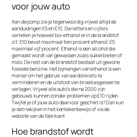
voor jouw auto
Aan de pomp zie je tegenwoordig vrijwel altijd de
aanduidingen E5 en E10. Die letters en cijfers
vertellen je hoeveel bio-ethanol er in de brandstof
zit. E10 bevat maximaal tien procent ethanol, E5
maximaal vijf procent. Ethanol is een alcohol die
gemaakt wordt van gewassen zoals suikerbieten of
maïs. De rest van de brandstof bestaat uit gewone
fossiele benzine. Het bijmengen van ethanol is een
manier om het gebruik van aardolie iets te
verminderen en de uitstoot van broeikasgassen te
verlagen. Vrijwel alle auto’s die na 2000 zijn
gebouwd, kunnen zonder problemen op E10 rijden.
Twijfel je of jouw auto daarvoor geschikt is? Dan kun
je dat nakijken in het kentekenbewijs of via de
website van de fabrikant.
Hoe brandstof wordt