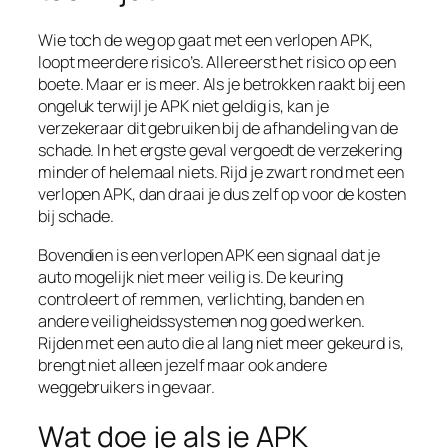
Wie toch de weg op gaat met een verlopen APK,
loopt meerdere risico’s. Allereerst het risico op een
boete. Maar er is meer. Als je betrokken raakt bij een
ongeluk terwijl je APK niet geldig is, kan je
verzekeraar dit gebruiken bij de afhandeling van de
schade. In het ergste geval vergoedt de verzekering
minder of helemaal niets. Rijd je zwart rond met een
verlopen APK, dan draai je dus zelf op voor de kosten
bij schade.
Bovendien is een verlopen APK een signaal dat je
auto mogelijk niet meer veilig is. De keuring
controleert of remmen, verlichting, banden en
andere veiligheidssystemen nog goed werken.
Rijden met een auto die al lang niet meer gekeurd is,
brengt niet alleen jezelf maar ook andere
weggebruikers in gevaar.
Wat doe je als je APK