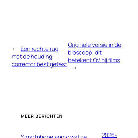
Originele versie in de
←
Een rechte rug
bioscoop: dit
met de houding
betekent OV bij films
corrector best getest
→
MEER BERICHTEN
2026-
Smartphone apps: wat ze