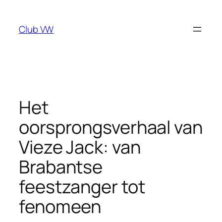
Ga
naar
Club VW
de
inhoud
Het
oorsprongsverhaal van
Vieze Jack: van
Brabantse
feestzanger tot
fenomeen