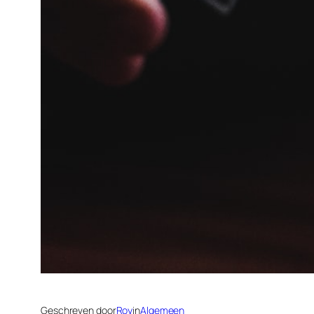
Geschreven door
Roy
in
Algemeen