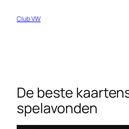
Ga
naar
Club VW
de
inhoud
De beste kaarten
spelavonden