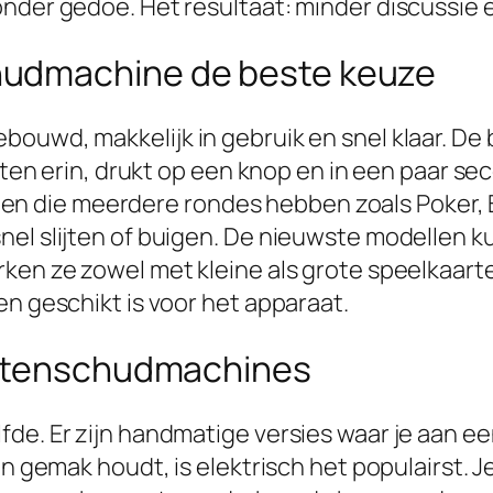
nder gedoe. Het resultaat: minder discussie e
hudmachine de beste keuze
ouwd, makkelijk in gebruik en snel klaar. De b
arten erin, drukt op een knop en in een paar se
pellen die meerdere rondes hebben zoals Poker,
snel slijten of buigen. De nieuwste modellen
ken ze zowel met kleine als grote speelkaarten
en geschikt is voor het apparaat.
artenschudmachines
de. Er zijn handmatige versies waar je aan een
an gemak houdt, is elektrisch het populairst. J