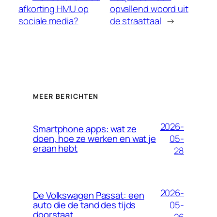
afkorting HMU op
opvallend woord uit
sociale media?
de straattaal
→
MEER BERICHTEN
2026-
Smartphone apps: wat ze
05-
doen, hoe ze werken en wat je
eraan hebt
28
2026-
De Volkswagen Passat: een
05-
auto die de tand des tijds
doorstaat
26