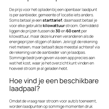
De prijs voor het opladen bij een openbaar laadpunt
is per aanbieder, gemeente of locatie iets anders.
Soms betaal je een
starttarief
, daarnaast betaal je
voor elke gebruikte
kilowattuur
stroom. Gemiddeld
liggen de prijzen tussen de
30
en
60 cent
per
kilowattuur, maar deze kunnen veranderen als de
energieprijzen stijgen of dalen. Je krijgt de rekening
niet meteen, maar betaalt deze meestal achteraf via
de rekening van de aanbieder van je laadpas.
Sommige bedrijven geven via een app precies aan
wat het kost, waar je het overzicht kunt vinden en
hoeveel stroom je al geladen hebt.
Hoe vind je een beschikbare
laadpaal?
Omdat de vraag naar stroom voor auto’s toeneemt,
worden laadpunten op sommige momenten druk