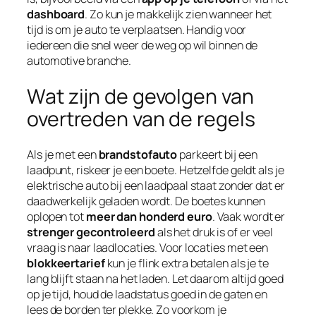
dashboard
. Zo kun je makkelijk zien wanneer het
tijd is om je auto te verplaatsen. Handig voor
iedereen die snel weer de weg op wil binnen de
automotive branche.
Wat zijn de gevolgen van
overtreden van de regels
Als je met een
brandstofauto
parkeert bij een
laadpunt, riskeer je een boete. Hetzelfde geldt als je
elektrische auto bij een laadpaal staat zonder dat er
daadwerkelijk geladen wordt. De boetes kunnen
oplopen tot
meer dan honderd euro
. Vaak wordt er
strenger gecontroleerd
als het druk is of er veel
vraag is naar laadlocaties. Voor locaties met een
blokkeertarief
kun je flink extra betalen als je te
lang blijft staan na het laden. Let daarom altijd goed
op je tijd, houd de laadstatus goed in de gaten en
lees de borden ter plekke. Zo voorkom je