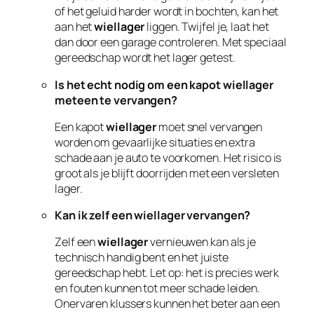
of het geluid harder wordt in bochten, kan het
aan het
wiellager
liggen. Twijfel je, laat het
dan door een garage controleren. Met speciaal
gereedschap wordt het lager getest.
Is het echt nodig om een kapot wiellager
meteen te vervangen?
Een kapot
wiellager
moet snel vervangen
worden om gevaarlijke situaties en extra
schade aan je auto te voorkomen. Het risico is
groot als je blijft doorrijden met een versleten
lager.
Kan ik zelf een wiellager vervangen?
Zelf een
wiellager
vernieuwen kan als je
technisch handig bent en het juiste
gereedschap hebt. Let op: het is precies werk
en fouten kunnen tot meer schade leiden.
Onervaren klussers kunnen het beter aan een