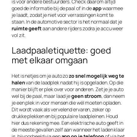
is voor andere bestuurders. Check daarom altijd
goed de informatie bij de paal of in de
app
waarmee
je laadt, zodat je niet voor verrassingen komt te
staan. In de automotive sector is het normaal dat je
ruimte geeft
aan andere rijders zodra je accu weer
vol zit.
Laadpaaletiquette: goed
met elkaar omgaan
Het is netjes om je auto zo
zo snel mogelijk weg te
halen
van de laadplek nadat hij is opgeladen. Op die
manier blijft er plek over voor anderen. Zet je je auto
wel bij de paal, maar laad je
geen stroom
, dan neem
je een plek in voor mensen die wél moeten opladen.
Dit wordt vaak als vervelend ervaren, zeker op
drukke plekken en bij populaire laadpleinen. Houd
hier dus rekening mee. Een elektrische auto geeft in
de meeste gevallen zelf aan wanneer het laden klaar
is, bijvoorbeeld via een
app op je telefoon
of via het