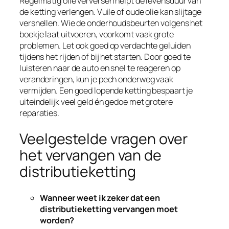
Regelmatig olie verversen helpt de levensduur van
de ketting verlengen. Vuile of oude olie kan slijtage
versnellen. Wie de onderhoudsbeurten volgens het
boekje laat uitvoeren, voorkomt vaak grote
problemen. Let ook goed op verdachte geluiden
tijdens het rijden of bij het starten. Door goed te
luisteren naar de auto en snel te reageren op
veranderingen, kun je pech onderweg vaak
vermijden. Een goed lopende ketting bespaart je
uiteindelijk veel geld én gedoe met grotere
reparaties.
Veelgestelde vragen over
het vervangen van de
distributieketting
Wanneer weet ik zeker dat een
distributieketting vervangen moet
worden?