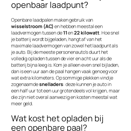
openbaar laadpunt?
Openbare laadpalen maken gebruik van
wisselstroom (AC)
en hebben meestal een
laadvermogen tussen de
11
en
22 kilowatt
. Hoe snel
je batterij wordt bijgeladen, hangt af van het
maximale laadvermogen van zowel het laadpunt als
je auto. Bij de meeste personenauto’s duurt het
volledig opladen tussen de vier en acht uur als de
batterij bijna leeg is. Kom je alleen even snel bijladen,
dan is een uur aan de paal hangen vaak genoeg voor
wat extra kilometers. Op sommige plekken vind je
zogenaamde
snelladers
: deze kunnen je auto in
een half uur tot een uur grotendeels vol krijgen, maar
die zijn niet overal aanwezig en kosten meestal wat
meer geld.
Wat kost het opladen bij
een openbare paal?