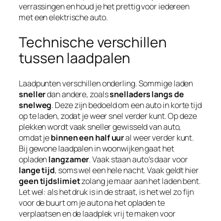
verrassingen en houd je het prettig voor iedereen
met een elektrische auto.
Technische verschillen
tussen laadpalen
Laadpunten verschillen onderling. Sommige laden
sneller
dan andere, zoals
snelladers langs de
snelweg
. Deze zijn bedoeld om een auto in korte tijd
op te laden, zodat je weer snel verder kunt. Op deze
plekken wordt vaak sneller gewisseld van auto,
omdat je
binnen een half uur
al weer verder kunt.
Bij gewone laadpalen in woonwijken gaat het
opladen
langzamer
. Vaak staan auto’s daar voor
lange tijd
, soms wel een hele nacht. Vaak geldt hier
geen tijdslimiet
zolang je maar aan het laden bent.
Let wel: als het druk is in de straat, is het wel zo fijn
voor de buurt om je auto na het opladen te
verplaatsen en de laadplek vrij te maken voor