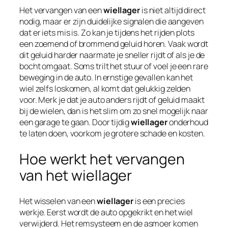
Het vervangen van een
wiellager
is niet altijd direct
nodig, maar er zijn duidelijke signalen die aangeven
dat er iets mis is. Zo kan je tijdens het rijden plots
een zoemend of brommend geluid horen. Vaak wordt
dit geluid harder naarmate je sneller rijdt of als je de
bocht omgaat. Soms trilt het stuur of voel je een rare
beweging in de auto. In ernstige gevallen kan het
wiel zelfs loskomen, al komt dat gelukkig zelden
voor. Merk je dat je auto anders rijdt of geluid maakt
bij de wielen, dan is het slim om zo snel mogelijk naar
een garage te gaan. Door tijdig
wiellager
onderhoud
te laten doen, voorkom je grotere schade en kosten.
Hoe werkt het vervangen
van het wiellager
Het wisselen van een
wiellager
is een precies
werkje. Eerst wordt de auto opgekrikt en het wiel
verwijderd. Het remsysteem en de asmoer komen