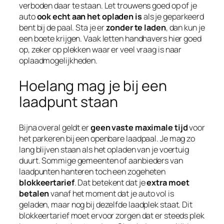
verboden daar te staan. Let trouwens goed op of je
auto
ook echt aan het opladen is
als je geparkeerd
bent bij de paal. Sta je er
zonder te laden
, dan kun je
een boete krijgen. Vaak letten handhavers hier goed
op, zeker op plekken waar er veel vraag is naar
oplaadmogelijkheden.
Hoelang mag je bij een
laadpunt staan
Bijna overal geldt er
geen vaste maximale tijd
voor
het parkeren bij een openbare laadpaal. Je mag zo
lang blijven staan als het opladen van je voertuig
duurt. Sommige gemeenten of aanbieders van
laadpunten hanteren toch een zogeheten
blokkeertarief
. Dat betekent dat je
extra moet
betalen
vanaf het moment dat je auto vol is
geladen, maar nog bij dezelfde laadplek staat. Dit
blokkeertarief moet ervoor zorgen dat er steeds plek