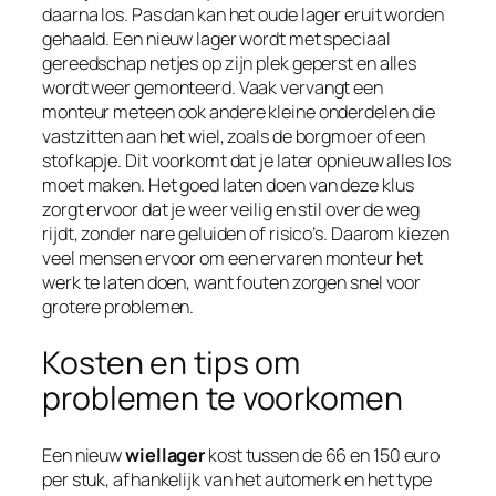
daarna los. Pas dan kan het oude lager eruit worden
gehaald. Een nieuw lager wordt met speciaal
gereedschap netjes op zijn plek geperst en alles
wordt weer gemonteerd. Vaak vervangt een
monteur meteen ook andere kleine onderdelen die
vastzitten aan het wiel, zoals de borgmoer of een
stofkapje. Dit voorkomt dat je later opnieuw alles los
moet maken. Het goed laten doen van deze klus
zorgt ervoor dat je weer veilig en stil over de weg
rijdt, zonder nare geluiden of risico’s. Daarom kiezen
veel mensen ervoor om een ervaren monteur het
werk te laten doen, want fouten zorgen snel voor
grotere problemen.
Kosten en tips om
problemen te voorkomen
Een nieuw
wiellager
kost tussen de 66 en 150 euro
per stuk, afhankelijk van het automerk en het type